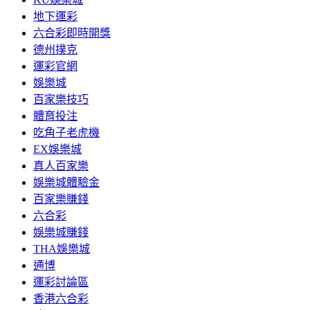
地下運彩
六合彩即時開獎
德州撲克
運彩官網
娛樂城
百家樂技巧
體育投注
吃角子老虎機
EX娛樂城
真人百家樂
娛樂城體驗金
百家樂賺錢
六合彩
娛樂城賺錢
THA娛樂城
通博
運彩討論區
香港六合彩