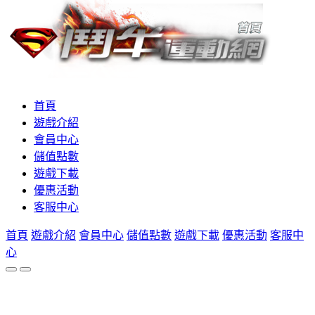
首頁
遊戲介紹
會員中心
儲值點數
遊戲下載
優惠活動
客服中心
首頁
遊戲介紹
會員中心
儲值點數
遊戲下載
優惠活動
客服中
心