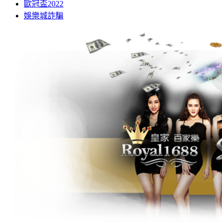
歐冠盃2022
娛樂城詐騙