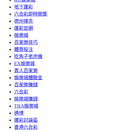
地下運彩
六合彩即時開獎
德州撲克
運彩官網
娛樂城
百家樂技巧
體育投注
吃角子老虎機
EX娛樂城
真人百家樂
娛樂城體驗金
百家樂賺錢
六合彩
娛樂城賺錢
THA娛樂城
通博
運彩討論區
香港六合彩