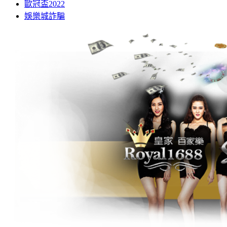
歐冠盃2022
娛樂城詐騙