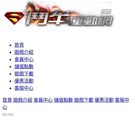
首頁
遊戲介紹
會員中心
儲值點數
遊戲下載
優惠活動
客服中心
首頁
遊戲介紹
會員中心
儲值點數
遊戲下載
優惠活動
客服中
心