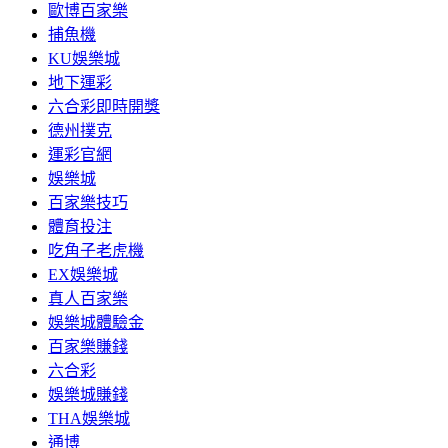
歐博百家樂
捕魚機
KU娛樂城
地下運彩
六合彩即時開獎
德州撲克
運彩官網
娛樂城
百家樂技巧
體育投注
吃角子老虎機
EX娛樂城
真人百家樂
娛樂城體驗金
百家樂賺錢
六合彩
娛樂城賺錢
THA娛樂城
通博